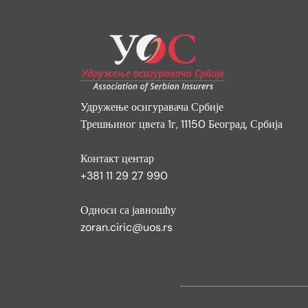
Удружење осигуравача Србије
Трешњиног цвета 1г, 11150 Београд, Србија
Контакт центар
+381 11 29 27 990
Односи са јавношћу
zoran.ciric@uos.rs