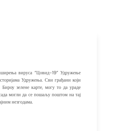
г ширења вируса “Цовид-19” Удружење
осторијама Удружења. Сви грађани који
Бироу зелене карте, могу то да ураде
ада могли да се пошаљу поштом на тај
ајним незгодама.