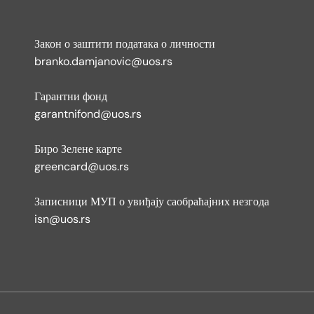
Закон о заштити података о личности
branko.damjanovic@uos.rs
Гарантни фонд
garantnifond@uos.rs
Биро Зелене карте
greencard@uos.rs
Записници МУП о увиђају саобраћајних незгода
isn@uos.rs