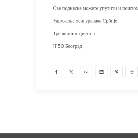
Све поднеске можете упутити и поштом
Удружење осигуравача Србије
Трешњиног цвета 1г
11150 Београд