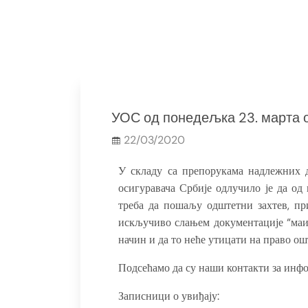
УОС од понедељка 23. марта 
22/03/2020
У складу са препорукама надлежних 
осигуравача Србије одлучило је да од
треба да пошаљу одштетни захтев, пр
искључиво слањем документације “маи
начин и да то неће утицати на право ош
Подсећамо да су наши контакти за инфо
Записници о увиђају: