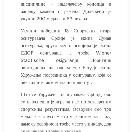
дисциплине – надвлачењу конопца и
бацању камена с рамена. Додељено је
укупно 290 медаља и 63 пехара.
Укупни победник 13. Спортских игара
осигуравача Србије је екипа Дунав
осигурања, друго место освојила је екипа
ДДОР осигурања, а треће Wiener
Stadtische osiguranje. Добитник
овогодишње награде за Fair Play је екипа
Удружења посредника у осигурању, која се
ове године такмичила по први пут.
Што се Удружења осигуравача Србије, ово
су најуспешније игре за нас, по оствареним
спортским резултатима. Освојили смо три
медаље – друго место у женском куглању,
даме су освојиле и треће место у пикаду, док
су мушкарци трећи у куглању.