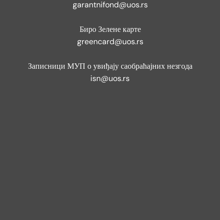
garantnifond@uos.rs
Биро Зелене карте
greencard@uos.rs
Записници МУП о увиђају саобраћајних незгода
isn@uos.rs