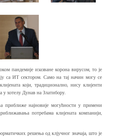
оком пандемије изазване корона вирусом, то је
ју са ИТ сектором. Само на тај начин могу се
лијената који, традиционално, нису клијенти
а у хотелу Дунав на Златибору.
ава приближе најновије могућности у примени
риближавања потребама клијената компанији,
орматичких решења од клјучног значаја, што је