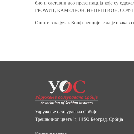
био и саставни део презентација које су о
ГРОWИТ, КАМЕЛЕОН, ИНЦЕПТИОН, СОФ
Општи заклјучак Конференције је да је овакав с
Удружење осигуравача Србије
Трешњиног цвета 1г, 11150 Београд, Србија