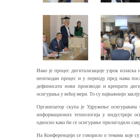
Иако је процес дигитализације узрок изласка 
неопходан процес и у периоду пред нама посл
дефинисати нови производи и креирати дигит
осигурања у већој мери. То су најважнији закл
Организатор скупа је Удружење осигуравача 
информационих технологија у индустрији ос
односно како би се осигурање прилагодило сав
На Конференцији се говорило о темама које су