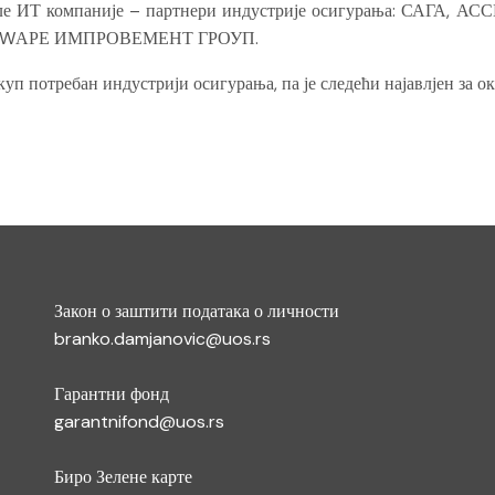
држале ИТ компаније – партнери индустрије осигурања: САГ
ТWАРЕ ИМПРОВЕМЕНТ ГРОУП.
куп потребан индустрији осигурања, па је следећи најавлјен за о
Закон о заштити података о личности
branko.damjanovic@uos.rs
Гарантни фонд
garantnifond@uos.rs
Биро Зелене карте