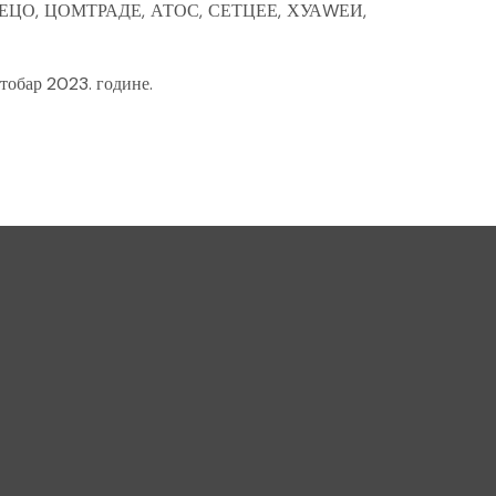
А, АССЕЦО, ЦОМТРАДЕ, АТОС, СЕТЦЕЕ, ХУАWЕИ,
ктобар 2023. године.