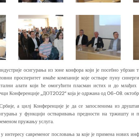
индустрије осигурања из зоне конфора који је посебно убрзан т
овни просперитет имаће компаније које остваре пуну синерги
ални алати који ће омогућити пласман истих и до млађих к
јучци Конференције „ДОТ2022“ која је одржана од 06-08. октобр
Србије, а цилј Конференције је да се запосленима из друшт
игурања у функцији остваривања предности на тржишту и п
ременом пружању услуга.
 у интересу савременог пословања за које је примена нових инф