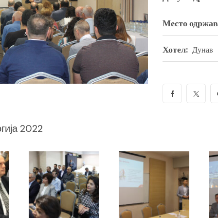
Место одржав
Хотел:
Дунав
огија 2022