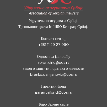
Удружење осигуравача Србије
Трешњиног цвета 1г, 11150 Београд, Србија
Контакт центар
+381 11 29 27 990
Односи са јавношћу
zoran.ciric@uos.rs
Закон о заштити података о личности
branko.damjanovic@uos.rs
Гарантни фонд
garantnifond@uos.rs
Биро Зелене карте