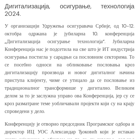
Дигитализација, осигурање, технологија
2024.
У организацији Удружења осигуравача Србије, од 10-12.
октобра одржана је јубиларна 10. конференција
„Дигитализација осигурање технологија“. Јубиларна
Конференција нас је подсетила на све што је ИТ индустрија
осигурања постигла у сарадњи са пословним секторима. То
се посебно односи на обликовање пословања кроз
дигитализацију производа и новог дигиталног начина
приступа клијенту, чиме се утицало да се пословање из
традиционалног трансформише у дигитално. Великим
делом за то је заслужна управо ова Конференција, јер су се
кроз разматране теме уобличавали пројекти који су на крају
спроведени у дело.
Конференцију је отворио председник Програмског одбора и
директор ИЦ УОС Александар Ђоковић који је истакао