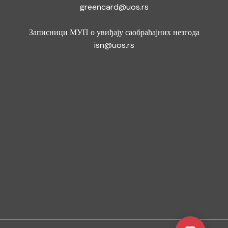
greencard@uos.rs
Записници МУП о увиђају саобраћајних незгода
isn@uos.rs