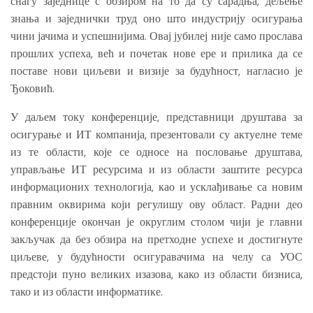
снагу заједнице с обзиром на то да су сарадња, дељење
знања и заједнички труд оно што индустрију осигурања
чини јачима и успешнијима. Овај јубилеј није само прослава
прошлих успеха, већ и почетак нове ере и прилика да се
поставе нови циљеви и визије за будућност, нагласио је
Ђоковић.
У даљем току конференције, представници друштава за
осигурање и ИТ компанија, презентовали су актуелне теме
из те области, које се односе на пословање друштава,
управљање ИТ ресурсима и из области заштите ресурса
информационих технологија, као и усклађивање са новим
правним оквирима који регулишу ову област. Радни део
конференције окончан је округлим столом чији је главни
закључак да без обзира на претходне успехе и достигнуте
циљеве, у будућности осигуравачима на челу са УОС
предстоји пуно великих изазова, како из области бизниса,
тако и из области информатике.