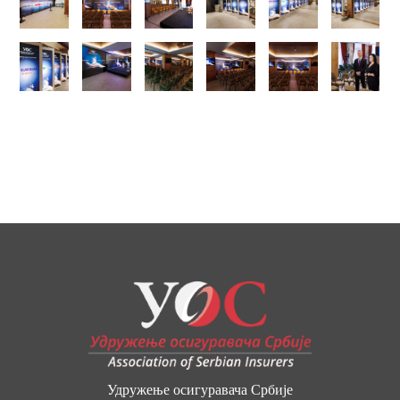
Удружење осигуравача Србије