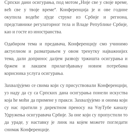
Српски дани осигурања, под мотом „Није све у своје време,
већ све у твоје време“. Конференција је и ове године
окупила водеће лјуде струке из Србије и региона,
представнике регулаторног тела и Владе Републике Србије,
као и госте из иностранства.
Одабиром тема и предавача, Конференцију смо учинимо
актуелном и разматрањем у овом тренутку најважнијих
тема, дали допринос далјем развоју тржишта осигурања и
бржем и лакшем прилагођавању новим потребама
корисника услуга осигурања.
Захвалјујемо се свима који су присуствовали Конференцији,
уз наду да су са Српских дана осигурања понели искуства
која ће моћи да примене у пракси. Захвалјујемо и онима који
су нас пратили у директном преносу на YоуТубе каналу
Удружења осигуравача Србије. За оне који су пропустили то
да ураде, у наставку је линк на којем можете погледати
снимак Конференције.