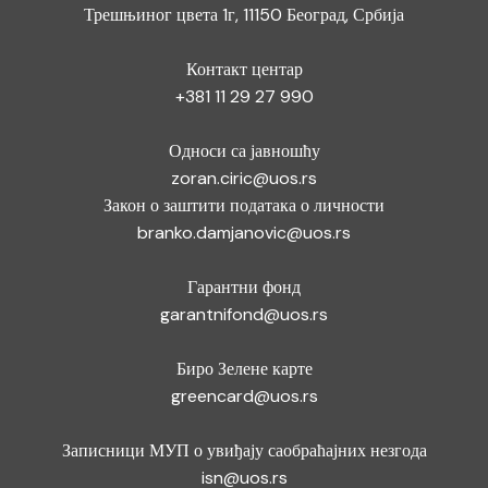
Трешњиног цвета 1г, 11150 Београд, Србија
Контакт центар
+381 11 29 27 990
Односи са јавношћу
zoran.ciric@uos.rs
Закон о заштити података о личности
branko.damjanovic@uos.rs
Гарантни фонд
garantnifond@uos.rs
Биро Зелене карте
greencard@uos.rs
Записници МУП о увиђају саобраћајних незгода
isn@uos.rs