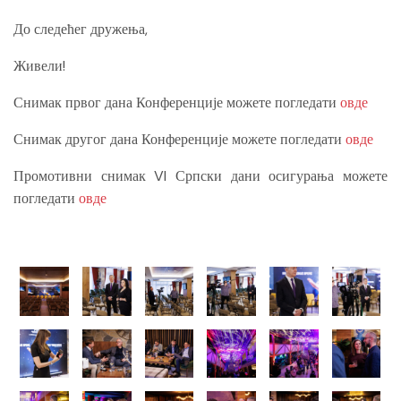
До следећег дружења,
Живели!
Снимак првог дана Конференције можете погледати
овде
Снимак другог дана Конференције можете погледати
овде
Промотивни снимак VI Српски дани осигурања можете
погледати
овде