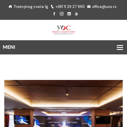
Trešnjinog cveta 1g
+381 11 29 27 990
office@uos.rs