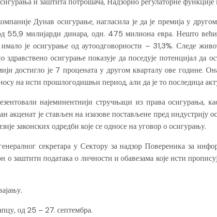
осигурања и заштита потрошача, Надзорно регулаторне функције 
омпаније Дунав осигурање, нагласила је да је премија у друг
 од 55,9 милијарди динара, одн. 475 милиона евра. Нешто већ
 имало је осигурање од аутоодговорности – 31,3%. Следе живо
о здравствено осигурање показује да поседује потенцијал да ос
ији достигло је 7 процената у другом кварталу ове године. Она
осу на исти прошлогодишњи период, али да је то последица акту
резентовали најеминентнији стручњаци из права осигурања, ка
ан акценат је стављен на изазове постављене пред индустрију 
зије законских одредби које се односе на уговор о осигурању.
енералног секретара у Сектору за надзор Повереника за инфор
н о заштити података о личности и обавезама које исти пропису
вајању.
пцу, од 25 – 27. септембра.