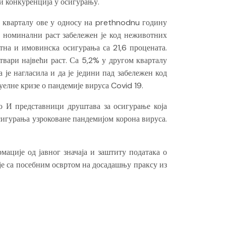
и конкуренција у осигурању.
ом кварталу ове у односу на prethnodnu годину
и номинални раст забележен је код неживотних
тна и имовинска осигурања са 21,6 процената.
твари највећи раст. Са 5,2% у другом кварталу
 је нагласила и да је једини пад забележен код
елне кризе о пандемије вируса Covid 19.
о И представници друштава за осигурање која
осигурања узроковане пандемијом корона вируса.
мације од јавног значаја и заштиту података о
је са посебним освртом на досадашњу праксу из