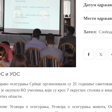
Датум одржав
Место одржав
Хотел:
Слобод
С и УОС
право осигурања Србије организовали су 21. годишње саветова
 је окупило 60 учесника, који су кроз 7 округлих столова и ви
итих области.
теме Уговора о осигурања, Уговора о осигурања живота, О