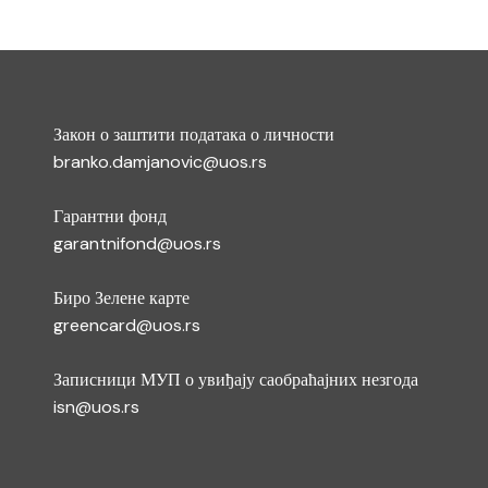
Закон о заштити података о личности
branko.damjanovic@uos.rs
Гарантни фонд
garantnifond@uos.rs
Биро Зелене карте
greencard@uos.rs
Записници МУП о увиђају саобраћајних незгода
isn@uos.rs