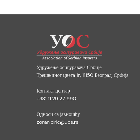
Удружење осигуравача Србије
Трешњиног цвета 1г, 11150 Београд, Србија
Контакт центар
+381 11 29 27 990
Односи са јавношћу
zoran.ciric@uos.rs