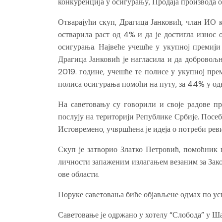
конкуренција у осигурању, Продаја производа 
Отварајући скуп, Драгица Јанковић, члан ИО к
остварила раст од 4% и да је достигла износ
осигурања. Највеће учешће у укупној премији
Драгица Јанковић је нагласила и да добровољн
2019. године, учешће те полисе у укупној прем
полиса осигурања помоћи на путу, за 44% у одн
На саветовању су говорили и своје радове п
послују на територији Републике Србије. Посеб
Истовремено, учвршћена је идеја о потреби реви
Скуп је затворио Златко Петровић, помоћник г
личности запаженим излагањем везаним за Зако
ове области.
Поруке саветовања биће објављене одмах по ус
Саветовање је одржано у хотелу “Слобода” у Ша