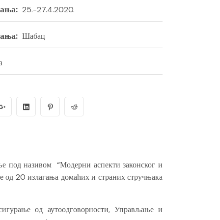
ања:
25.-27.4.2020.
ања:
Шабац
а
ње под називом “Модерни аспекти законског и
ше од 20 излагања домаћих и страних стручњака
сигурање од аутоодговорности, Управљање и