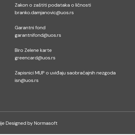
Zakon o zaštiti podataka o ličnosti
branko.damjanovic@uos.rs
Garantni fond
garantnifond@uos.rs
Biro Zelene karte
greencard@uos.rs
Zapisnici MUP o uviđaju saobraćajnih nezgoda
isn@uos.rs
ije
Designed by Normasoft