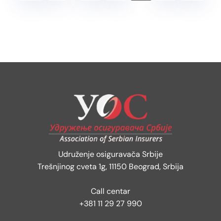
Udruženje osiguravača Srbije
Trešnjinog cveta 1g, 11150 Beograd, Srbija
Call centar
+381 11 29 27 990