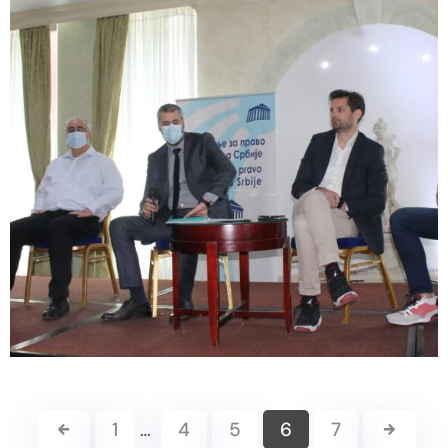
1
…
4
5
6
7