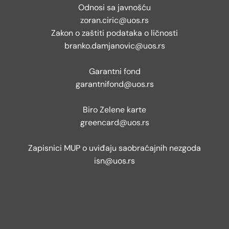
Odnosi sa javnošću
zoran.ciric@uos.rs
Zakon o zaštiti podataka o ličnosti
branko.damjanovic@uos.rs
Garantni fond
garantnifond@uos.rs
Biro Zelene karte
greencard@uos.rs
Zapisnici MUP o uviđaju saobraćajnih nezgoda
isn@uos.rs