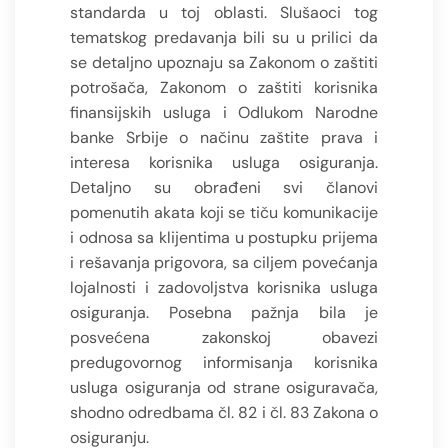
standarda u toj oblasti. Slušaoci tog
tematskog predavanja bili su u prilici da
se detaljno upoznaju sa Zakonom o zaštiti
potrošača, Zakonom o zaštiti korisnika
finansijskih usluga i Odlukom Narodne
banke Srbije o načinu zaštite prava i
interesa korisnika usluga osiguranja.
Detaljno su obrađeni svi članovi
pomenutih akata koji se tiču komunikacije
i odnosa sa klijentima u postupku prijema
i rešavanja prigovora, sa ciljem povećanja
lojalnosti i zadovoljstva korisnika usluga
osiguranja. Posebna pažnja bila je
posvećena zakonskoj obavezi
predugovornog informisanja korisnika
usluga osiguranja od strane osiguravača,
shodno odredbama čl. 82 i čl. 83 Zakona o
osiguranju.