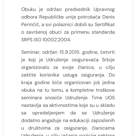
Obuku je održao predsednik Upravnog
odbora Republičke unije potrošača Denis
Perinčić, a svi polaznici dobili su Sertifikat
o završenoj obuci za primenu standarda
SRPS ISO 10002:2004.
Seminar, održan 15.9.2015. godine, četvrti
je koji je Udruženje osiguravača Srbije
organizovalo za svoje članice, u cilju
zaštite korisnika usluga osiguranja. Do
kraja godine biće organizovan još jedna
obuka na tu temu, a kompletne troškove
seminara snosiće Udruženje. Time UOS
nastavlja sa aktivnostima koje su u skladu
sa opredeljenjem da se Udruženje
dodatno angažuje na edukaciji zaposlenih
u društvima za osiguranje, članicama
Udruženja, u cilju jačanja pozicije sektora