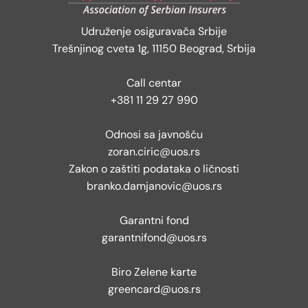
Udruženje osiguravača Srbije
Trešnjinog cveta 1g, 11150 Beograd, Srbija
Call centar
+381 11 29 27 990
Odnosi sa javnošću
zoran.ciric@uos.rs
Zakon o zaštiti podataka o ličnosti
branko.damjanovic@uos.rs
Garantni fond
garantnifond@uos.rs
Biro Zelene karte
greencard@uos.rs