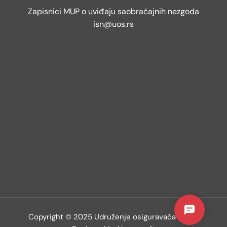
Zapisnici MUP o uviđaju saobraćajnih nezgoda
isn@uos.rs
Copyright © 2025 Udruženje osiguravača Srbije