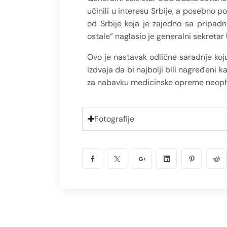
učinili u interesu Srbije, a posebno 
od Srbije koja je zajedno sa pripadn
ostale” naglasio je generalni sekretar
Ovo je nastavak odlične saradnje koj
izdvaja da bi najbolji bili nagređeni
za nabavku medicinske opreme neophodn
Fotografije