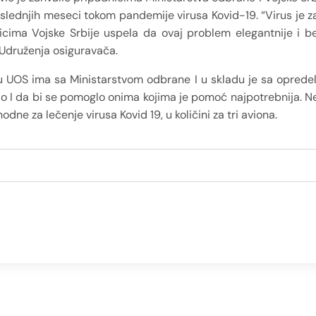
poslednjih meseci tokom pandemije virusa Kovid-19. “Virus je 
icima Vojske Srbije uspela da ovaj problem elegantnije i be
 Udruženja osiguravača.
u UOS ima sa Ministarstvom odbrane I u skladu je sa oprede
 kao I da bi se pomoglo onima kojima je pomoć najpotrebnija. 
e za lečenje virusa Kovid 19, u količini za tri aviona.