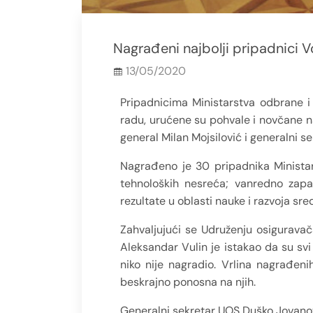
Nagrađeni najbolji pripadnici V
13/05/2020
Pripadnicima Ministarstva odbrane i 
radu, urućene su pohvale i novčane n
general Milan Mojsilović i generalni 
Nagrađeno je 30 pripadnika Ministar
tehnoloških nesreća; vanredno zapaž
rezultate u oblasti nauke i razvoja sre
Zahvaljujući se Udruženju osiguravača
Aleksandar Vulin je istakao da su svi 
niko nije nagradio. Vrlina nagrađenih
beskrajno ponosna na njih.
Generalni sekretar UOS Duško Jovanov