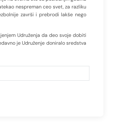
zatekao nespreman ceo svet, za razliku
zbolnije završi i prebrodi lakše nego
ljenjem Udruženja da deo svoje dobiti
Nedavno je Udruženje doniralo sredstva