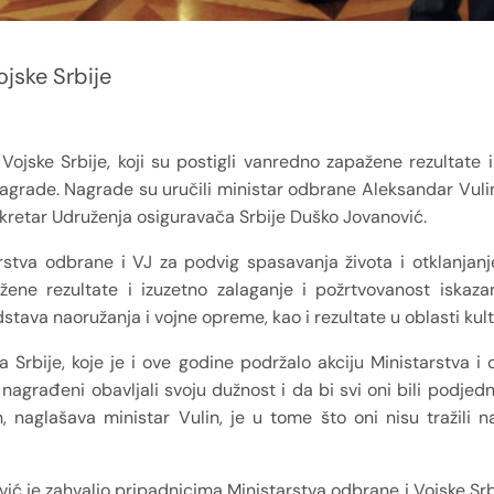
ojske Srbije
Vojske Srbije, koji su postigli vanredno zapažene rezultate i
agrade. Nagrade su uručili ministar odbrane Aleksandar Vulin
sekretar Udruženja osiguravača Srbije Duško Jovanović.
stva odbrane i VJ za podvig spasavanja života i otklanjanj
ene rezultate i izuzetno zalaganje i požrtvovanost iskaza
dstava naoružanja i vojne opreme, kao i rezultate u oblasti kult
 Srbije, koje je i ove godine podržalo akciju Ministarstva i d
nagrađeni obavljali svoju dužnost i da bi svi oni bili podjed
, naglašava ministar Vulin, je u tome što oni nisu tražili n
ić je zahvalio pripadnicima Ministarstva odbrane i Vojske Srb