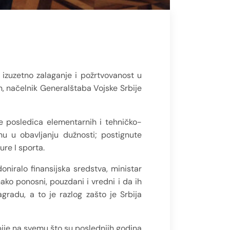
 izuzetno zalaganje i požrtvovanost u
, načelnik Generalštaba Vojske Srbije
e posledica elementarnih i tehničko-
nu u obavljanju dužnosti; postignute
ure I sporta.
oniralo finansijska sredstva, ministar
nako ponosni, pouzdani i vredni i da ih
agradu, a to je razlog zašto je Srbija
ije na svemu što su poslednjih godina