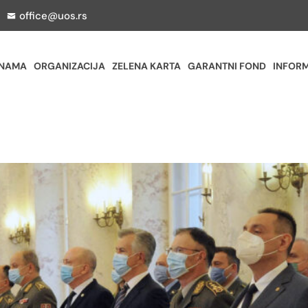
office@uos.rs
 NAMA
ORGANIZACIJA
ZELENA KARTA
GARANTNI FOND
INFORM