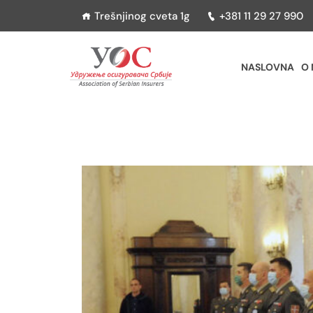
Trešnjinog cveta 1g
+381 11 29 27 990
NASLOVNA
O