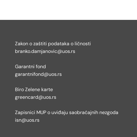
Zakon o zaštiti podataka o ličnosti
branko.damjanovic@uos.rs
Garantni fond
garantnifond@uos.rs
Biro Zelene karte
greencard@uos.rs
Zapisnici MUP o uviđaju saobraćajnih nezgoda
isn@uos.rs