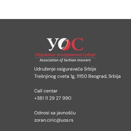
Udruženje osiguravača Srbije
Trešnjinog cveta 1g, 11150 Beograd, Srbija
Call centar
+381 11 29 27 990
Odnosi sa javnošću
zoran.ciric@uos.rs