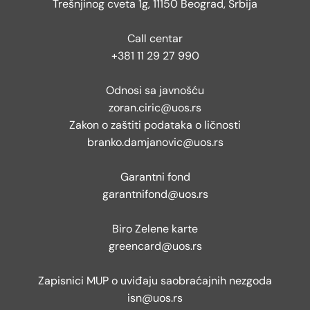
Trešnjinog cveta 1g, 11150 Beograd, Srbija
Call centar
+381 11 29 27 990
Odnosi sa javnošću
zoran.ciric@uos.rs
Zakon o zaštiti podataka o ličnosti
branko.damjanovic@uos.rs
Garantni fond
garantnifond@uos.rs
Biro Zelene karte
greencard@uos.rs
Zapisnici MUP o uviđaju saobraćajnih nezgoda
isn@uos.rs