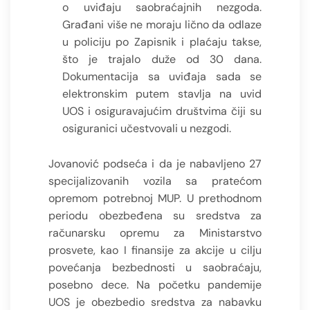
o uviđaju saobraćajnih nezgoda.
Građani više ne moraju lično da odlaze
u policiju po Zapisnik i plaćaju takse,
što je trajalo duže od 30 dana.
Dokumentacija sa uviđaja sada se
elektronskim putem stavlja na uvid
UOS i osiguravajućim društvima čiji su
osiguranici učestvovali u nezgodi.
Jovanović podseća i da je nabavljeno 27
specijalizovanih vozila sa pratećom
opremom potrebnoj MUP. U prethodnom
periodu obezbeđena su sredstva za
računarsku opremu za Ministarstvo
prosvete, kao I finansije za akcije u cilju
povećanja bezbednosti u saobraćaju,
posebno dece. Na početku pandemije
UOS je obezbedio sredstva za nabavku