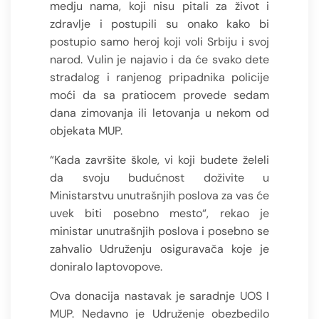
medju nama, koji nisu pitali za život i
zdravlje i postupili su onako kako bi
postupio samo heroj koji voli Srbiju i svoj
narod. Vulin je najavio i da će svako dete
stradalog i ranjenog pripadnika policije
moći da sa pratiocem provede sedam
dana zimovanja ili letovanja u nekom od
objekata MUP.
“Kada završite škole, vi koji budete želeli
da svoju budućnost doživite u
Ministarstvu unutrašnjih poslova za vas će
uvek biti posebno mesto“, rekao je
ministar unutrašnjih poslova i posebno se
zahvalio Udruženju osiguravača koje je
doniralo laptovopove.
Ova donacija nastavak je saradnje UOS I
MUP. Nedavno je Udruženje obezbedilo