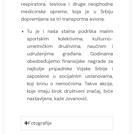
respiratora, testova i druge neophodne
medicinske opreme, koja je u Srbiju
dopremljena sa tri transportna aviona.
Tu je i naša stalna podrška malim
sportskim kolektivima, kulturno-
umetničkim društvima, naučnim i
udruženjima građana. Godinama
obezbeđujemo finansijske nagrade za
najbolje pripadnike Vojske Srbije i
zaposlene u socijalnim ustanovama,
koji brinu o nemoćnima. Takve akcije,
koje imaju širok društveni značaj, biće
nastavljene, kaže Jovanović.
Fotografije