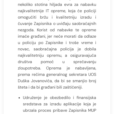
nekoliko stotina hiljada evra za nabavku
najkvalitetnije IT opreme, koja će policiji
omogućiti bržu i kvalitetniju izradu i
čuvanje Zapisnika o uviđaju saobraćajnih
nezgoda. Korist od nabavke te opreme
imaće građani, jer neće morati da odlaze
u policiju po Zapisnike i troše vreme i
novac, saobraćajna policija je dobila
najkvalitetniju opremu, a osiguravajuća
društva pomoć u sprečavanju
zloupotreba. Oprema je nabavljena,
prema rečima generalnog sekretara UOS
Duška Jovanovića, da bi se smanjio broj
šteta i da bi građani bili zaštićeniji.
Udruženje je obezbedilo i finansijska
sredstava za izradu aplikacije koja je
ubrzala proces pribave Zapisnika MUP