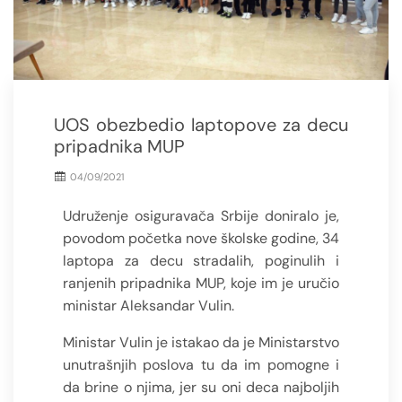
UOS obezbedio laptopove za decu
pripadnika MUP
04/09/2021
Udruženje osiguravača Srbije doniralo je,
povodom početka nove školske godine, 34
laptopa za decu stradalih, poginulih i
ranjenih pripadnika MUP, koje im je uručio
ministar Aleksandar Vulin.
Ministar Vulin je istakao da je Ministarstvo
unutrašnjih poslova tu da im pomogne i
da brine o njima, jer su oni deca najboljih