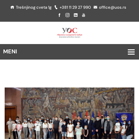
Trešnjinog cveta 1g
+381 11 29 27 990
office@uos.rs