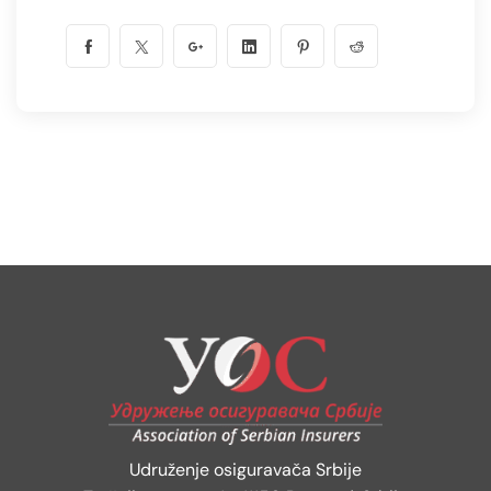
Udruženje osiguravača Srbije