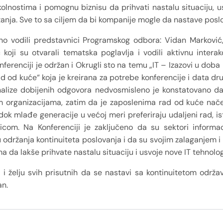
lnostima i pomognu biznisu da prihvati nastalu situaciju, us
anja. Sve to sa ciljem da bi kompanije mogle da nastave posl
vno vodili predstavnici Programskog odbora: Vidan Marković
koji su otvarali tematska poglavlja i vodili aktivnu interak
erenciji je održan i Okrugli sto na temu „IT – Izazovi u dob
Rad od kuće“ koja je kreirana za potrebe konferencije i data 
nalize dobijenih odgovora nedvosmisleno je konstatovano da
im organizacijama, zatim da je zaposlenima rad od kuće načeln
k mlađe generacije u većoj meri preferiraju udaljeni rad, i
m. Na Konferenciji je zaključeno da su sektori informaci
 održanja kontinuiteta poslovanja i da su svojim zalaganjem 
ma da lakše prihvate nastalu situaciju i usvoje nove IT tehnol
 i želju svih prisutnih da se nastavi sa kontinuitetom održa
an.