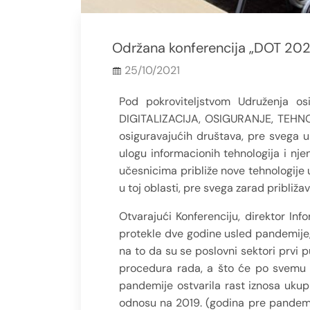
Održana konferencija „DOT 202
25/10/2021
Pod pokroviteljstvom Udruženja os
DIGITALIZACIJA, OSIGURANJE, TEHNOL
osiguravajućih društava, pre svega 
ulogu informacionih tehnologija i nj
učesnicima približe nove tehnologije
u toj oblasti, pre svega zarad približav
Otvarajući Konferenciju, direktor I
protekle dve godine usled pandemije, 
na to da su se poslovni sektori prvi 
procedura rada, a što će po svemu s
pandemije ostvarila rast iznosa uku
odnosu na 2019. (godina pre pandemije