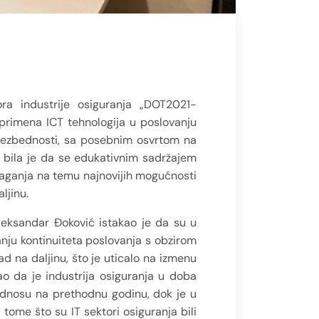
ra industrije osiguranja „DOT2021-
rimena ICT tehnologija u poslovanju
 bezbednosti, sa posebnim osvrtom na
a bila je da se edukativnim sadržajem
laganja na temu najnovijih mogućnosti
ljinu.
leksandar Đoković istakao je da su u
anju kontinuiteta poslovanja s obzirom
d na daljinu, što je uticalo na izmenu
o da je industrija osiguranja u doba
odnosu na prethodnu godinu, dok je u
tome što su IT sektori osiguranja bili