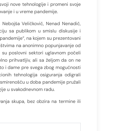
voji nove tehnologije i promeni svoje
ovanje i u vreme pandemije.
, Nebojša Veličković, Nenad Nenadić,
ciju sa publikom u smislu diskusije i
a pandemije“, na kojem su prezentovani
društvima na anonimno popunjavanje od
 su poslovni sektori uglavnom počeli
o prihvatljiv, ali sa željom da on ne
sto i dame pre svega zbog mogućnosti
onih tehnologija osiguranja odigrali
i smirenošću u doba pandemije pružali
ogije u svakodnevnom radu.
vanja skupa, bez obzira na termine ili