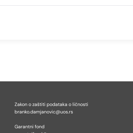
Zakon o zaštiti podataka o ličnosti
branko.damjanovic@uos.rs
Garantni fond