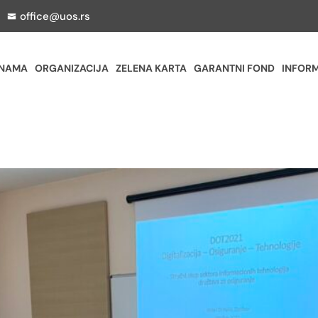
office@uos.rs
 NAMA
ORGANIZACIJA
ZELENA KARTA
GARANTNI FOND
INFORM