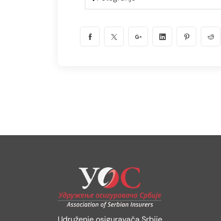
Udruženje osiguravača Srbije