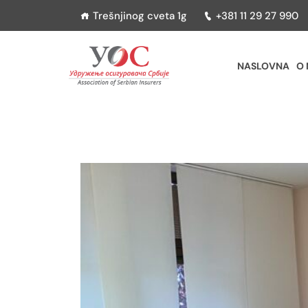
Trešnjinog cveta 1g
+381 11 29 27 990
NASLOVNA
O