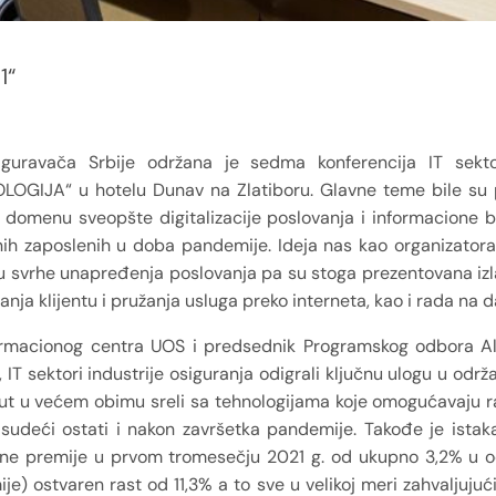
1“
iguravača Srbije održana je sedma konferencija IT sekto
OGIJA“ u hotelu Dunav na Zlatiboru. Glavne teme bile su p
u domenu sveopšte digitalizacije poslovanja i informacione
enih zaposlenih u doba pandemije. Ideja nas kao organizator
 u svrhe unapređenja poslovanja pa su stoga prezentovana iz
anja klijentu i pružanja usluga preko interneta, kao i rada na da
nformacionog centra UOS i predsednik Programskog odbora A
IT sektori industrije osiguranja odigrali ključnu ulogu u održ
put u većem obimu sreli sa tehnologijama koje omogućavaju ra
udeći ostati i nakon završetka pandemije. Takođe je istaka
pne premije u prvom tromesečju 2021 g. od ukupno 3,2% u 
) ostvaren rast od 11,3% a to sve u velikoj meri zahvaljujući 