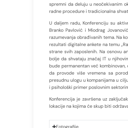
spremni da deluju u neočekivanim oko
radne procedure i tradicionalna shvat
U daljem radu, Konferenciju su akti
Branko Pavlović i Miodrag Jovanović 
razumevanja obrađivanih tema. Na konf
rezultati digitalne ankete na temu „
strane svih zaposlenih. Na osnovu a
bolje da shvataju značaj IT u njihov
bude permanentan već kombinovan, do
da provode više vremena sa porodico
presudnu ulogu u kompanijama u cilju
i psihološki primer poslovnim sektori
Konferencija je završena uz zaključak
lokacije na kojima će skup biti održav
Fotografije