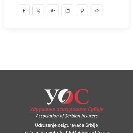
Udruženje osiguravača Srbije
Trešnjinog cveta 1g, 11150 Beograd, Srbija