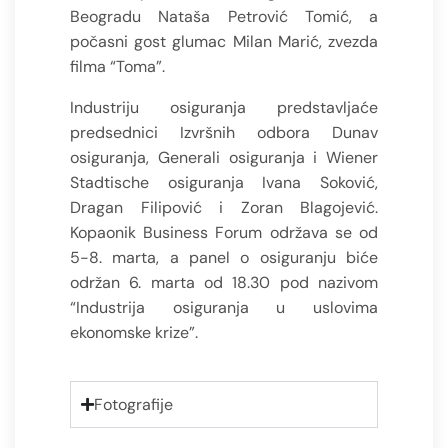
Beogradu Nataša Petrović Tomić, a
počasni gost glumac Milan Marić, zvezda
filma “Toma”.
Industriju osiguranja predstavljaće
predsednici Izvršnih odbora Dunav
osiguranja, Generali osiguranja i Wiener
Stadtische osiguranja Ivana Soković,
Dragan Filipović i Zoran Blagojević.
Kopaonik Business Forum održava se od
5-8. marta, a panel o osiguranju biće
održan 6. marta od 18.30 pod nazivom
“Industrija osiguranja u uslovima
ekonomske krize”.
Fotografije