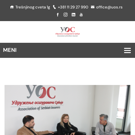
Trešnjinog cveta 1g
+381 11 29 27 990
office@uos.rs