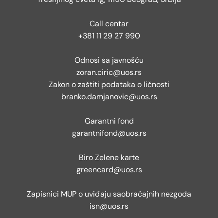
Call centar
+381 11 29 27 990
Odnosi sa javnošću
zoran.ciric@uos.rs
Zakon o zaštiti podataka o ličnosti
branko.damjanovic@uos.rs
Garantni fond
garantnifond@uos.rs
Biro Zelene karte
greencard@uos.rs
Zapisnici MUP o uviđaju saobraćajnih nezgoda
isn@uos.rs