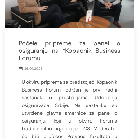
Počele pripreme za panel o
osiguranju na “Kopaonik Business
Forumu”
26/01/2023
U okviru priprema za predstojeći Kopaonik
Business Forum, održan je prvi radni
sastanak u prostorijama Udruženja
osiguravača Srbije. Na sastanku su
utvrđene glavne smernice za panel o
osiguranju, koji u okviru Foruma
tradicionalno organizuje UOS. Moderator
će biti profesor Pravnog fakulteta u