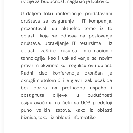
i vizije za budućnost, naglasio je Đoković.
U daljem toku konferencije, predstavnici
društava za osiguranje i IT kompanija,
prezentovali su aktuelne teme iz te
oblasti, koje se odnose na poslovanje
društava, upravljanje IT resursima i iz
oblasti zaštite resursa informacionih
tehnologija, kao i usklađivanje sa novim
pravnim okvirima koji regulišu ovu oblast.
Radni deo konferencije okončan je
okruglim stolom čiji je glavni zaključak da
bez obzira na prethodne uspehe i
dostignute ciljeve, u budućnosti
osiguravačima na čelu sa UOS predstoji
puno velikih izazova, kako iz oblasti
biznisa, tako i iz oblasti informatike.