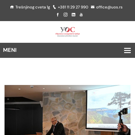
Trešnjinog cveta 1g
+381 11 29 27 990
office@uos.rs