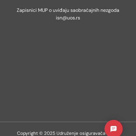
Zapisnici MUP o uviđaju saobraćajnih nezgoda
isn@uos.rs
Copyright © 2025 Udruženje osiguravača Srbije