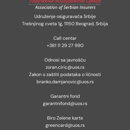
Udruženje osiguravača Srbije
Trešnjinog cveta 1g, 11150 Beograd, Srbija
Call centar
+381 11 29 27 990
Odnosi sa javnošću
zoran.ciric@uos.rs
Zakon o zaštiti podataka o ličnosti
branko.damjanovic@uos.rs
Garantni fond
garantnifond@uos.rs
Biro Zelene karte
greencard@uos.rs