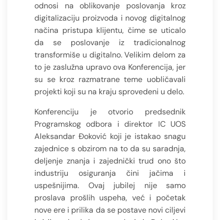
odnosi na oblikovanje poslovanja kroz
digitalizaciju proizvoda i novog digitalnog
načina pristupa klijentu, čime se uticalo
da se poslovanje iz tradicionalnog
transformiše u digitalno. Velikim delom za
to je zaslužna upravo ova Konferencija, jer
su se kroz razmatrane teme uobličavali
projekti koji su na kraju sprovedeni u delo.
Konferenciju je otvorio predsednik
Programskog odbora i direktor IC UOS
Aleksandar Đoković koji je istakao snagu
zajednice s obzirom na to da su saradnja,
deljenje znanja i zajednički trud ono što
industriju osiguranja čini jačima i
uspešnijima. Ovaj jubilej nije samo
proslava prošlih uspeha, već i početak
nove ere i prilika da se postave novi ciljevi