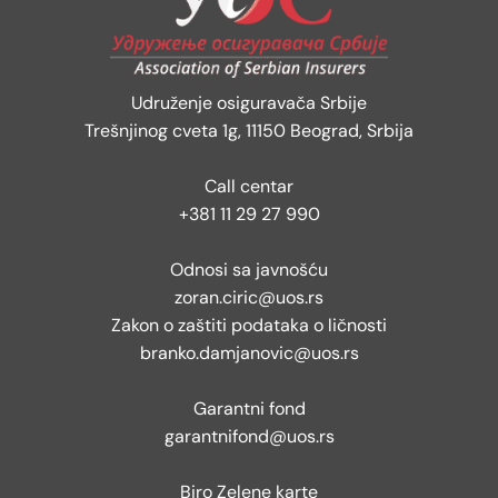
Udruženje osiguravača Srbije
Trešnjinog cveta 1g, 11150 Beograd, Srbija
Call centar
+381 11 29 27 990
Odnosi sa javnošću
zoran.ciric@uos.rs
Zakon o zaštiti podataka o ličnosti
branko.damjanovic@uos.rs
Garantni fond
garantnifond@uos.rs
Biro Zelene karte