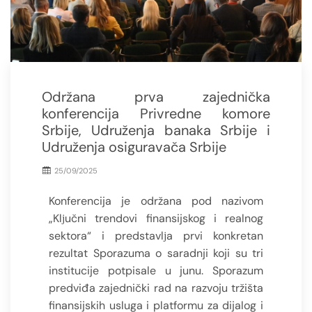
Održana prva zajednička
konferencija Privredne komore
Srbije, Udruženja banaka Srbije i
Udruženja osiguravača Srbije
25/09/2025
Konferencija je održana pod nazivom
„Klјučni trendovi finansijskog i realnog
sektora“ i predstavlјa prvi konkretan
rezultat Sporazuma o saradnji koji su tri
institucije potpisale u junu. Sporazum
predviđa zajednički rad na razvoju tržišta
finansijskih usluga i platformu za dijalog i