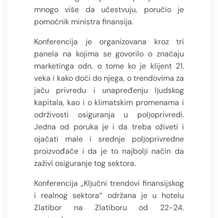
mnogo više da učestvuju, poručio je
pomoćnik ministra finansija.
Konferencija je organizovana kroz tri
panela na kojima se govorilo o značaju
marketinga odn. o tome ko je klijent 21.
veka i kako doći do njega, o trendovima za
jaču privredu i unapređenju lјudskog
kapitala, kao i o klimatskim promenama i
održivosti osiguranja u polјoprivredi.
Jedna od poruka je i da treba oživeti i
ojačati male i srednje polјoprivredne
proizvođače i da je to najbolјi način da
zaživi osiguranje tog sektora.
Konferencija „Klјučni trendovi finansijskog
i realnog sektora“ održana je u hotelu
Zlatibor na Zlatiboru od 22-24.