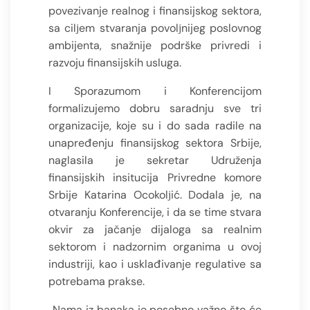
povezivanje realnog i finansijskog sektora,
sa cilјem stvaranja povolјnijeg poslovnog
ambijenta, snažnije podrške privredi i
razvoju finansijskih usluga.
I Sporazumom i Konferencijom
formalizujemo dobru saradnju sve tri
organizacije, koje su i do sada radile na
unapređenju finansijskog sektora Srbije,
naglasila je sekretar Udruženja
finansijskih insitucija Privredne komore
Srbije Katarina Ocokolјić. Dodala je, na
otvaranju Konferencije, i da se time stvara
okvir za jačanje dijaloga sa realnim
sektorom i nadzornim organima u ovoj
industriji, kao i usklađivanje regulative sa
potrebama prakse.
„Nama iz banaka je posebno važno što će