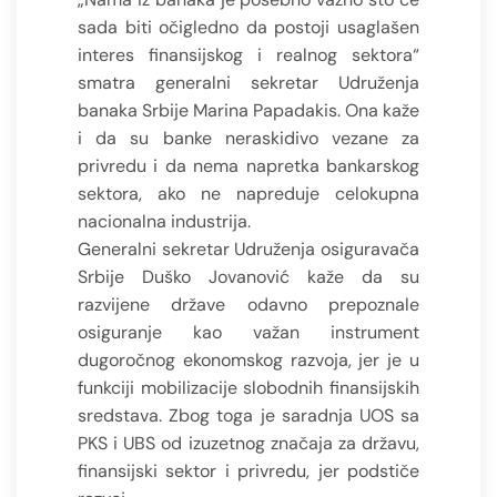
sada biti očigledno da postoji usaglašen
interes finansijskog i realnog sektora“
smatra generalni sekretar Udruženja
banaka Srbije Marina Papadakis. Ona kaže
i da su banke neraskidivo vezane za
privredu i da nema napretka bankarskog
sektora, ako ne napreduje celokupna
nacionalna industrija.
Generalni sekretar Udruženja osiguravača
Srbije Duško Jovanović kaže da su
razvijene države odavno prepoznale
osiguranje kao važan instrument
dugoročnog ekonomskog razvoja, jer je u
funkciji mobilizacije slobodnih finansijskih
sredstava. Zbog toga je saradnja UOS sa
PKS i UBS od izuzetnog značaja za državu,
finansijski sektor i privredu, jer podstiče