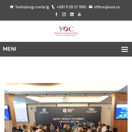
Trešnjinog cveta 1g
+381 11 29 27 990
office@uos.rs