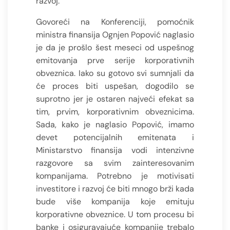
razvoj.
Govoreći na Konferenciji, pomoćnik
ministra finansija Ognjen Popović naglasio
je da je prošlo šest meseci od uspešnog
emitovanja prve serije korporativnih
obveznica. Iako su gotovo svi sumnjali da
će proces biti uspešan, dogodilo se
suprotno jer je ostaren najveći efekat sa
tim, prvim, korporativnim obveznicima.
Sada, kako je naglasio Popović, imamo
devet potencijalnih emitenata i
Ministarstvo finansija vodi intenzivne
razgovore sa svim zainteresovanim
kompanijama. Potrebno je motivisati
investitore i razvoj će biti mnogo brži kada
bude više kompanija koje emituju
korporativne obveznice. U tom procesu bi
banke i osiguravajuće kompanije trebalo