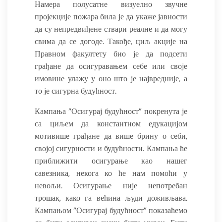
Намера полусатне визуелно звучне
пројекције пожара била је да укаже јавности
да су непредвиђене ствари реалне и да могу
свима да се догоде. Такође, циљ акције на
Правном факултету био је да подсети
грађане да осигуравањем себе или своје
имовине улажу у оно што је највредније, а
то је сигурна будућност.
Кампања “Осигурај будућност” покренута је
са циљем да константном едукацијом
мотивише грађане да више брину о себи,
својој сигурности и будућности. Кампања ће
приближити осигурање као нашег
савезника, некога ко ће нам помоћи у
невољи. Осигурање није непотребан
трошак, како га већина људи доживљава.
Кампањом “Осигурај будућност” показаћемо