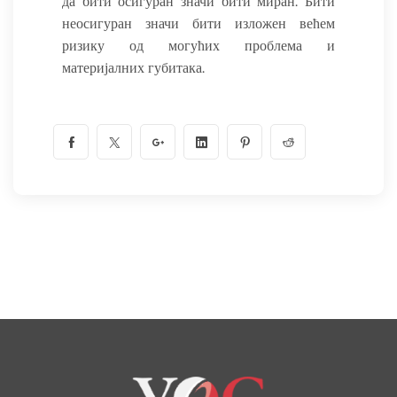
да бити осигуран значи бити миран. Бити
неосигуран значи бити изложен већем
ризику од могућих проблема и
материјалних губитака.