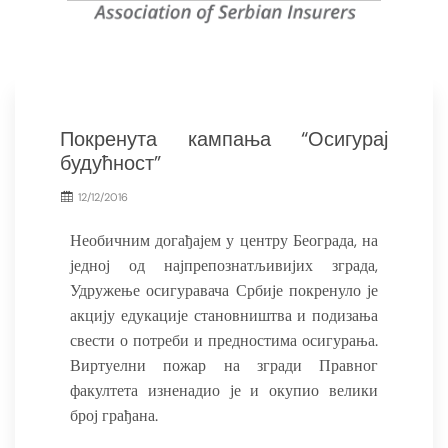
Покренута кампања “Осигурај
будућност”
12/12/2016
Необичним догађајем у центру Београда, на
једној од најпрепознатљивијих зграда,
Удружење осигуравача Србије покренуло је
акцију едукације становништва и подизања
свести о потреби и предностима осигурања.
Виртуелни пожар на згради Правног
факултета изненадио је и окупио велики
број грађана.