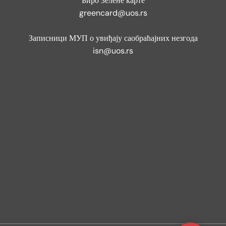
Биро Зелене карте
greencard@uos.rs
Записници МУП о увиђају саобраћајних незгода
isn@uos.rs