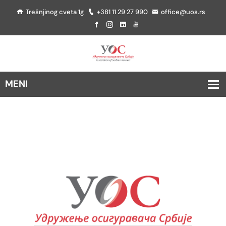
Trešnjinog cveta 1g
+381 11 29 27 990
office@uos.rs