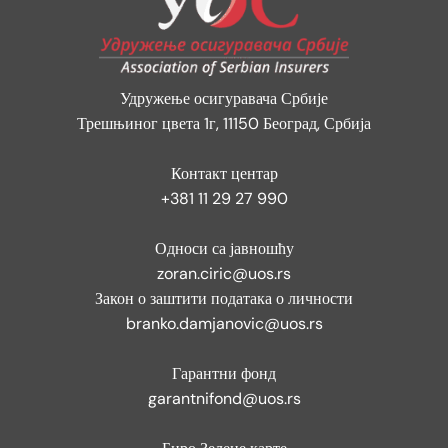
Удружење осигуравача Србије
Трешњиног цвета 1г, 11150 Београд, Србија
Контакт центар
+381 11 29 27 990
Односи са јавношћу
zoran.ciric@uos.rs
Закон о заштити података о личности
branko.damjanovic@uos.rs
Гарантни фонд
garantnifond@uos.rs