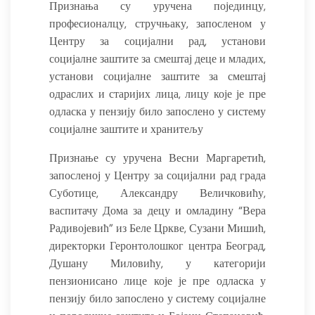
Признања су уручена појединцу,
професионалцу, стручњаку, запосленом у
Центру за социјални рад, установи
социјалне заштите за смештај деце и младих,
установи социјалне заштите за смештај
одраслих и старијих лица, лицу које је пре
одласка у пензију било запослено у систему
социјалне заштите и хранитељу
Признање су уручена Весни Маргаретић,
запосленој у Центру за социјални рад града
Суботице, Александру Величковићу,
васпитачу Дома за децу и омладину “Вера
Радивојевић” из Беле Цркве, Сузани Мишић,
директорки Геронтолошког центра Београд,
Душану Миловићу, у категорији
пензионисано лице које је пре одласка у
пензију било запослено у систему социјалне