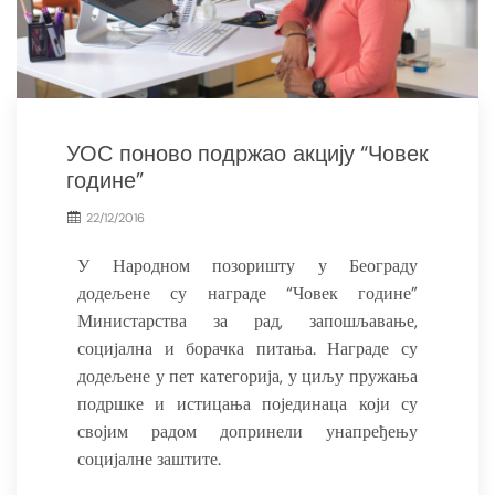
УОС поново подржао акцију “Човек
године”
22/12/2016
У Народном позоришту у Београду
додељене су награде “Човек године”
Министарства за рад, запошљавање,
социјална и борачка питања. Награде су
додељене у пет категорија, у циљу пружања
подршке и истицања појединаца који су
својим радом допринели унапређењу
социјалне заштите.