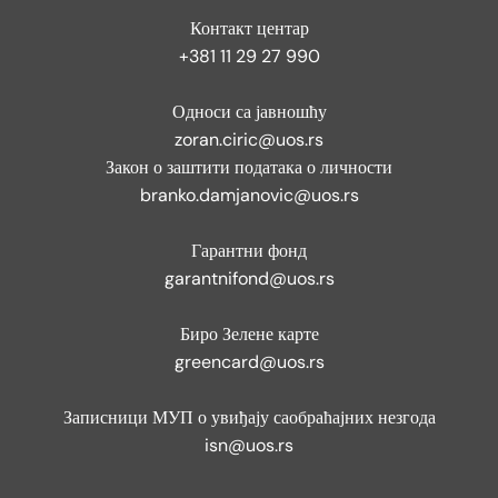
Контакт центар
+381 11 29 27 990
Односи са јавношћу
zoran.ciric@uos.rs
Закон о заштити података о личности
branko.damjanovic@uos.rs
Гарантни фонд
garantnifond@uos.rs
Биро Зелене карте
greencard@uos.rs
Записници МУП о увиђају саобраћајних незгода
isn@uos.rs