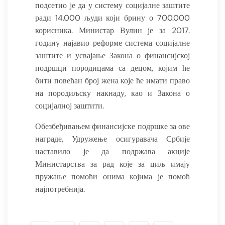
подсетио је да у систему социјалне заштите
ради 14.000 људи који брину о 700.000
корисника. Министар Вулин је за 2017.
годину најавио реформе система социјалне
заштите и усвајање Закона о финансијској
подршци породицама са децом, којим ће
бити повећан број жена које ће имати право
на породиљску накнаду, као и Закона о
социјалној заштити.
Обезбеђивањем финансијске подршке за ове
награде, Удружење осигуравача Србије
наставило је да подржава акције
Министарства за рад које за циљ имају
пружање помоћи онима којима је помоћ
најпотребнија.