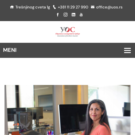
Trešnjinog cveta 1g
+381 11 29 27 990
office@uos.rs