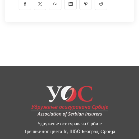
Удружење осигуравача Србије
Трешњиног цвета 1г, 11150 Београд, Србија