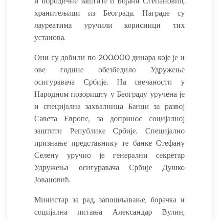
и породичне заштите и Бојани Степановић,
хранитељици из Београда. Награде су
лауреатима уручили корисници тих
установа.
Они су добили по 200.000 динара које је и
ове године обезбедило Удружење
осигуравача Србије. На свечаности у
Народном позоришту у Београду уручена је
и специјална захвалница Банци за развој
Савета Европе, за допринос социјалној
заштити Републике Србије. Специјално
признање представнику те банке Стефану
Селену уручио је генерални секретар
Удружења осигуравача Србије Душко
Јовановић.
Министар за рад, запошљавање, борачка и
социјална питања Александар Вулин,