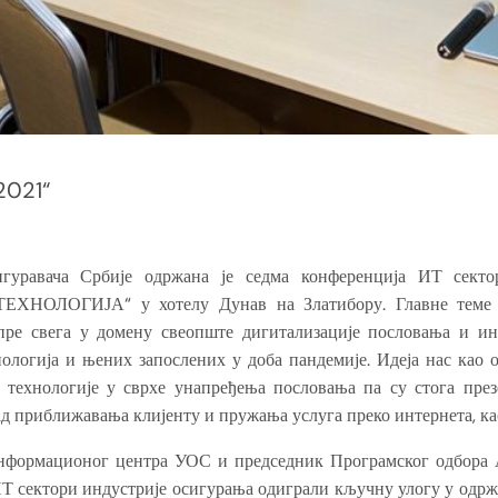
2021“
гуравача Србије одржана је седма конференција ИТ секто
ОЛОГИЈА“ у хотелу Дунав на Златибору. Главне теме б
пре свега у домену свеопште дигитализације пословања и и
логија и њених запослених у доба пандемије. Идеја нас као о
технологије у сврхе унапређења пословања па су стога през
рад приближавања клијенту и пружања услуга преко интернета, ка
нформационог центра УОС и председник Програмског одбора А
 ИТ сектори индустрије осигурања одиграли кључну улогу у одр