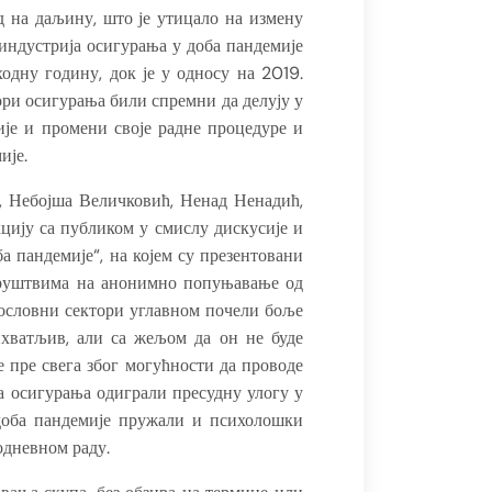
д на даљину, што је утицало на измену
е индустрија осигурања у доба пандемије
одну годину, док је у односу на 2019.
тори осигурања били спремни да делују у
ије и промени своје радне процедуре и
ије.
, Небојша Величковић, Ненад Ненадић,
цију са публиком у смислу дискусије и
 пандемије“, на којем су презентовани
а друштвима на анонимно попуњавање од
пословни сектори углавном почели боље
ихватљив, али са жељом да он не буде
е пре свега због могућности да проводе
а осигурања одиграли пресудну улогу у
доба пандемије пружали и психолошки
одневном раду.