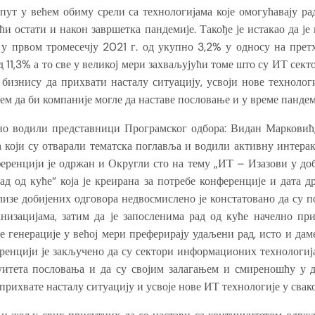
 пут у већем обиму срели са технологијама које омогућавају ра
ћи остати и након завршетка пандемије. Такође је истакао да ј
 у првом тромесечју 2021 г. од укупно 3,2% у односу на претх
д 11,3% а то све у великој мери захваљујући томе што су ИТ сек
изнису да прихвати насталу ситуацију, усвоји нове технолог
ем да би компаније могле да наставе пословање и у време пандем
но водили представници Програмског одбора: Видан Марковић
који су отварали тематска поглавља и водили активну интерак
еренцији је одржан и Округли сто на тему „ИТ – Изазови у доба
Рад од куће“ која је креирана за потребе конференције и дат
ализе добијених одговора недвосмислено је констатовано да су 
анизацијама, затим да је запосленима рад од куће начелно пр
 генерације у већој мери преферирају удаљени рад, исто и дам
енцији је закључено да су сектори информационих технологиј
итета пословања и да су својим залагањем и смиреношћу у 
рихвате насталу ситуацију и усвоје нове ИТ технологије у свак