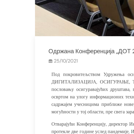
Одржана Конференција „ДОТ 
25/10/2021
Под покровитељством Удружења оси
ДИГИТАЛИЗАЦИЈА, ОСИГУРАЊЕ, ТЕХН
пословању осигуравајућих друштава, 
освртом на улогу информационих техно
садржајем учесницима приближе нове 
могућности у тој области, пре свега за
Отварајући Конференцију, директор И
протекле две године услед пандемије,