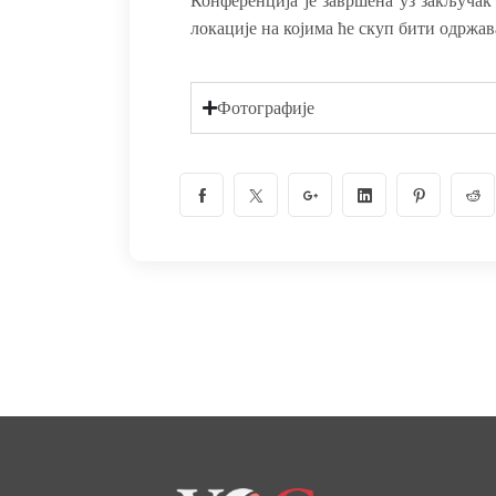
Конференција је завршена уз закључак
локације на којима ће скуп бити одржав
Фотографије