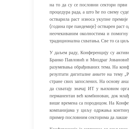
на то да су се пословни сектори први
процедура рада, а што ће по свему суде
остварила раст износа укупне премије
(година пре пандемије) остварен раст о
неочекиваним околностима и помогну б
традиционална схватања. Све то са циљ
У даљем раду, Конференцију су актив
Бранко Павловић и Миодраг Јовановић 
разумевања обрађиваних тема. На конф
резултати дигиталне анкете на тему „
стране свих запослених. На основу ан
да схватају значај ИТ у њиховим орг
перманентан већ комбинован, док млађе
више времена са породицом. На Конфер
компанијама у циљу одржања контину
пример пословним секторима да лакше п