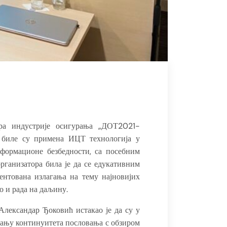
ра индустрије осигурања „ДОТ2021-
иле су примена ИЦТ технологија у
нформационе безбедности, са посебним
рганизатора била је да се едукативним
ентована излагања на тему најновијих
о и рада на даљину.
лександар Ђоковић истакао је да су у
жању континуитета пословања с обзиром