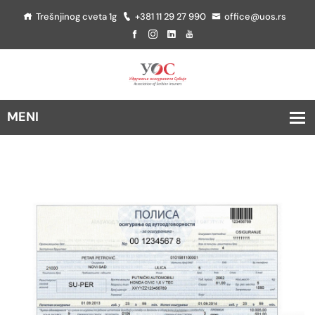
Trešnjinog cveta 1g
+381 11 29 27 990
office@uos.rs