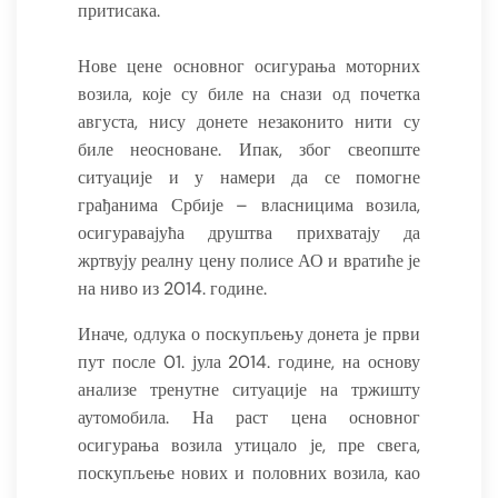
притисака.
Нове цене основног осигурања моторних
возила, које су биле на снази од почетка
августа, нису донете незаконито нити су
биле неосноване. Ипак, због свеопште
ситуације и у намери да се помогне
грађанима Србије – власницима возила,
осигуравајућа друштва прихватају да
жртвују реалну цену полисе АО и вратиће је
на ниво из 2014. године.
Иначе, одлука о поскупљењу донета је први
пут после 01. јула 2014. године, на основу
анализе тренутне ситуације на тржишту
аутомобила. На раст цена основног
осигурања возила утицало је, пре свега,
поскупљење нових и половних возила, као