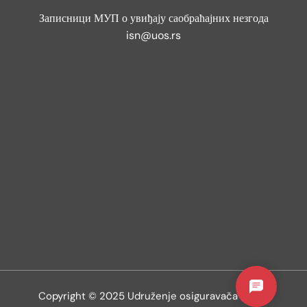
Записници МУП о увиђају саобраћајних незгода
isn@uos.rs
Copyright © 2025 Udruženje osiguravača Srbije