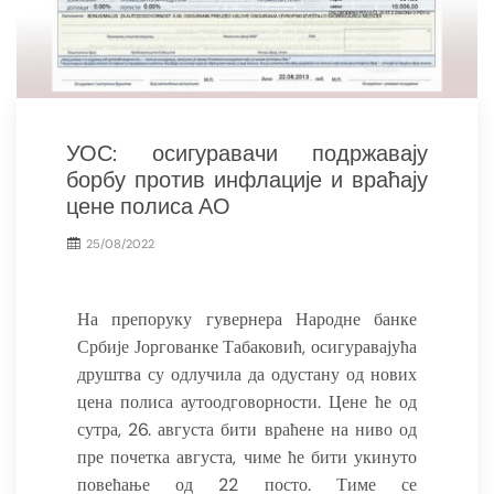
УОС: осигуравачи подржавају
борбу против инфлације и враћају
цене полиса АО
25/08/2022
На препоруку гувернера Народне банке
Србије Јоргованке Табаковић, осигуравајућа
друштва су одлучила да одустану од нових
цена полиса аутоодговорности. Цене ће од
сутра, 26. августа бити враћене на ниво од
пре почетка августа, чиме ће бити укинуто
повећање од 22 посто. Тиме се