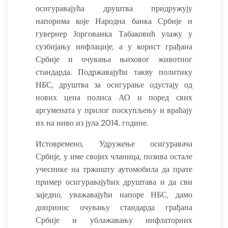
осигуравајућа друштва придружују
напорима које Народна банка Србије и
гувернер Јоргованка Табаковић улажу у
сузбијању инфлације, а у корист грађана
Србије и очувања њиховог животног
стандарда. Подржавајући такву политику
НБС, друштва за осигурање одустају од
нових цена полиса АО и поред свих
аргумената у прилог поскупљењу и враћају
их на ниво из јула 2014. године.
Истовремено, Удружење осигуравача
Србије, у име својих чланица, позива остале
учеснике на тржишту аутомобила да прате
пример осигуравајућих друштава и да сви
заједно, уважавајући напоре НБС, дамо
допринос очувању стандарда грађана
Србије и ублажавању инфлаторних