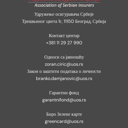
Удружење осигуравача Србије
Трешњиног цвета 1г, 11150 Београд, Србија
Контакт центар
+381 11 29 27 990
Односи са јавношћу
zoran.ciric@uos.rs
Закон о заштити података о личности
branko.damjanovic@uos.rs
Гарантни фонд
garantnifond@uos.rs
Биро Зелене карте
greencard@uos.rs