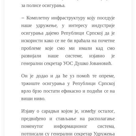
за полисе осигурања.
– Комплетну инфраструктуру коју поседује
наше удружење, у интересу индустрије
осигурања дајемо Републици Српској да је
искористи како се не би враћала на почетне
проблеме које смо ми имали кад смо
развијали наше системе, изјавио је
генерални секретар УОС Душко Јовановић.
Он је додао и да ће уз помоћ те опреме,
тржиште осигурања у Републици Српској
врло брзо постати ефикасно и подићи се на
виши ниво.
Изјаву о сарадњи којом је, између осталог,
предвиђено и стављање на располагање
поменутог информационог система,
потписали су генерални секретар Удружења