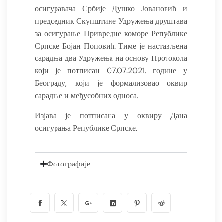
осигуравача Србије Душко Јовановић и
председник Скупштине Удружења друштава
за осигурање Привредне коморе Републике
Српске Бојан Поповић. Тиме је настављена
сарадња два Удружења на основу Протокола
који је потписан 07.07.2021. године у
Београду, који је формализовао оквир
сарадње и међусобних односа.
Изјава је потписана у оквиру Дана
осигурања Републике Српске.
Фотографије