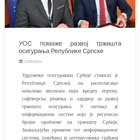
УОС помаже развој тржишта
осигурања Републике Српске
27/10/2022
Удружење осигуравача Србије ставило је
Републици Српској на располагање
неколико милиона евра вредну опрему,
софтверска решења и хардвер за развој
тржишта осигурања. У питању је
информациони систем који је регулисао
бројне проблеме на тржишту Србије.
Захваљујући примени тог информационог
система, повећано је интересовање грађана