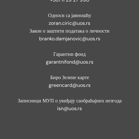
Односи са јавношћу
zoran.ciric@uos.rs
Закон о заштити података о личности
branko.damjanovic@uos.rs
Гарантни фонд
garantnifond@uos.rs
Биро Зелене карте
greencard@uos.rs
Записници МУП о увиђају саобраћајних незгода
isn@uos.rs