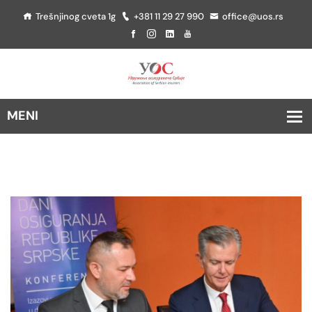
Trešnjinog cveta 1g
+381 11 29 27 990
office@uos.rs