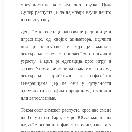
могућностима које им оно пружа. Циљ
Супер распуста је да најмлађи науче нешто
и о осигурању.
Деца ће кроз специјализоване радионице и
играонице, од својих аниматора, научити
шта је осигурање и која је важност
осигурања. Све је прилагођено њиховом
узрасту, а циљ је едукација кроз игру и
забаву. Удружење жели да оваквим акцијама,
осигурање приближи и најмлађим
генерацијама, јер ће они у будућности
одлучивати о својим породицама, имовини
или запосленима.
Током овог зимског распуста, кроз две смене
на Гочу и на Тари, скоро 1000 малишана
научиће основне појмове из осигурања, а у