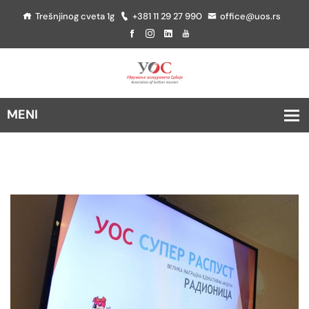
Trešnjinog cveta 1g
+381 11 29 27 990
office@uos.rs