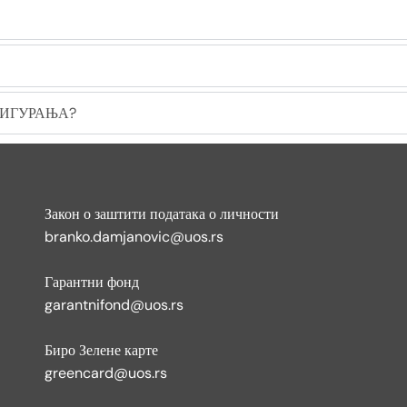
СИГУРАЊА?
Закон о заштити података о личности
branko.damjanovic@uos.rs
Гарантни фонд
garantnifond@uos.rs
Биро Зелене карте
greencard@uos.rs