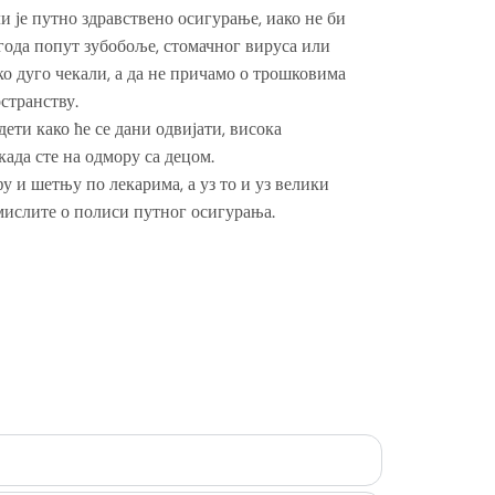
и је путно здравствено осигурање, иако не би
згода попут зубобоље, стомачног вируса или
о дуго чекали, а да не причамо о трошковима
странству.
ети како ће се дани одвијати, висока
ада сте на одмору са децом.
у и шетњу по лекарима, а уз то и уз велики
мислите о полиси путног осигурања.