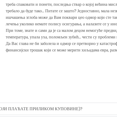
треба спаковати и понети, последња ствар о којој већина мисл
требало да буде тако… Питате се зашто? Једноставно, мала не
ишчашења зглоба може да Вам поквари цео одмор који сте так
лечења уколико немате полису осигурања, а налазите се у ино
При томе, знате и сами да је са малом децом немогуће предвид
температура, упала уха, поломљен зубић… чести су проблеми к
Да Вас глава не би заболела и одмор се претворио у катастроф
финансијски трошак који се може мерити хиљадама евра, раз
КОЈИ ПЛАЋАТЕ ПРИЛИКОМ КУПОВИНЕ)?