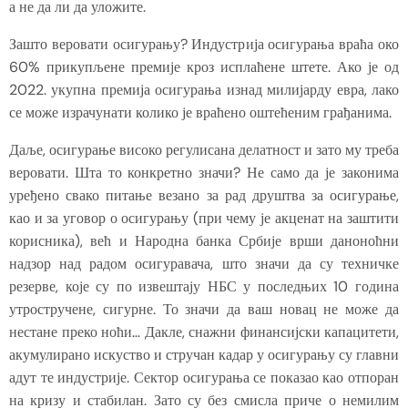
а не да ли да уложите.
Зашто веровати осигурању? Индустрија осигурања враћа око
60% прикупљене премије кроз исплаћене штете. Ако је од
2022. укупна премија осигурања изнад милијарду евра, лако
се може израчунати колико је враћено оштећеним грађанима.
Даље, осигурање високо регулисана делатност и зато му треба
веровати. Шта то конкретно значи? Не само да је законима
уређено свако питање везано за рад друштва за осигурање,
као и за уговор о осигурању (при чему је акценат на заштити
корисника), већ и Народна банка Србије врши даноноћни
надзор над радом осигуравача, што значи да су техничке
резерве, које су по извештају НБС у последњих 10 година
утростручене, сигурне. То значи да ваш новац не може да
нестане преко ноћи… Дакле, снажни финансијски капацитети,
акумулирано искуство и стручан кадар у осигурању су главни
адут те индустрије. Сектор осигурања се показао као отпоран
на кризу и стабилан. Зато су без смисла приче о немилим