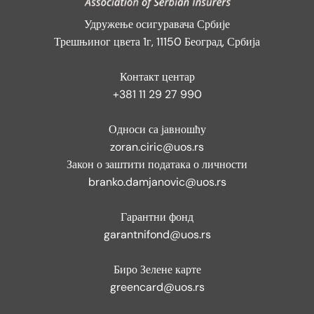
Удружење осигуравача Србије
Трешњиног цвета 1г, 11150 Београд, Србија
Контакт центар
+381 11 29 27 990
Односи са јавношћу
zoran.ciric@uos.rs
Закон о заштити података о личности
branko.damjanovic@uos.rs
Гарантни фонд
garantnifond@uos.rs
Биро Зелене карте
greencard@uos.rs