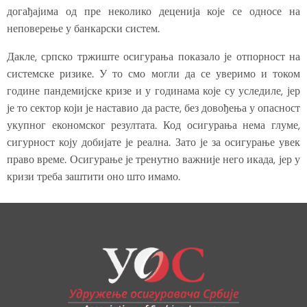
догађајима од пре неколико деценија које се односе на
неповерење у банкарски систем.
Дакле, српско тржиште осигурања показало је отпорност на
системске ризике. У то смо могли да се уверимо и током
године пандемијске кризе и у годинама које су уследиле, јер
је то сектор који је наставио да расте, без довођења у опасност
укупног економског резултата. Код осигурања нема глуме,
сигурност коју добијате је реална. Зато је за осигурање увек
право време. Осигурање је тренутно важније него икада, јер у
кризи треба заштити оно што имамо.