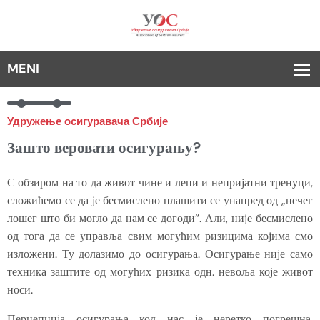
Удружење осигуравача Србије
Зашто веровати осигурању?
С обзиром на то да живот чине и лепи и непријатни тренуци,
сложићемо се да је бесмислено плашити се унапред од „нечег
лошег што би могло да нам се догоди“. Али, није бесмислено
од тога да се управља свим могућим ризицима којима смо
изложени. Ту долазимо до осигурања. Осигурање није само
техника заштите од могућих ризика одн. невоља које живот
носи.
Перцепција осигурања код нас је неретко погрешна.