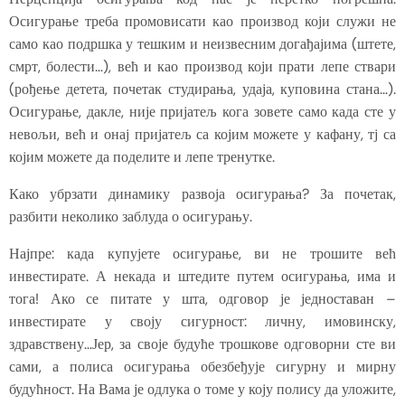
Осигурање треба промовисати као производ који служи не
само као подршка у тешким и неизвесним догађајима (штете,
смрт, болести…), већ и као производ који прати лепе ствари
(рођење детета, почетак студирања, удаја, куповина стана…).
Осигурање, дакле, није пријатељ кога зовете само када сте у
невољи, већ и онај пријатељ са којим можете у кафану, тј са
којим можете да поделите и лепе тренутке.
Како убрзати динамику развоја осигурања? За почетак,
разбити неколико заблуда о осигурању.
Најпре: када купујете осигурање, ви не трошите већ
инвестирате. А некада и штедите путем осигурања, има и
тога! Ако се питате у шта, одговор је једноставан –
инвестирате у своју сигурност: личну, имовинску,
здравствену…Јер, за своје будуће трошкове одговорни сте ви
сами, а полиса осигурања обезбеђује сигурну и мирну
будућност. На Вама је одлука о томе у коју полису да уложите,