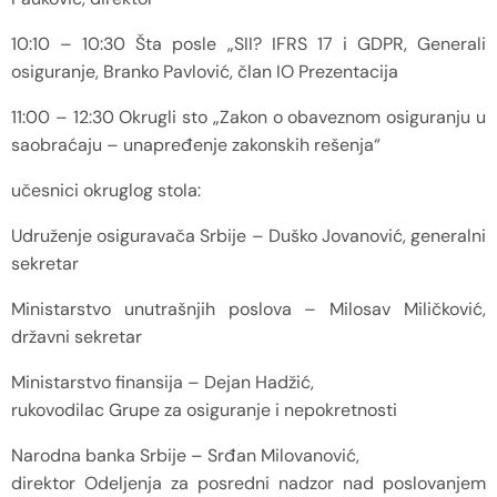
10:10 – 10:30 Šta posle „SII? IFRS 17 i GDPR, Generali
osiguranje, Branko Pavlović, član IO Prezentacija
11:00 – 12:30 Okrugli sto „Zakon o obaveznom osiguranju u
saobraćaju – unapređenje zakonskih rešenja“
učesnici okruglog stola:
Udruženje osiguravača Srbije – Duško Jovanović, generalni
sekretar
Ministarstvo unutrašnjih poslova – Milosav Miličković,
državni sekretar
Ministarstvo finansija – Dejan Hadžić,
rukovodilac Grupe za osiguranje i nepokretnosti
Narodna banka Srbije – Srđan Milovanović,
direktor Odeljenja za posredni nadzor nad poslovanjem