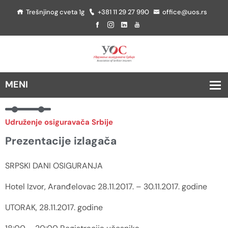
Trešnjinog cveta 1g
+381 11 29 27 990
office@uos.rs
Udruženje osiguravača Srbije
Prezentacije izlagača
SRPSKI DANI OSIGURANJA
Hotel Izvor, Aranđelovac 28.11.2017. – 30.11.2017. godine
UTORAK, 28.11.2017. godine