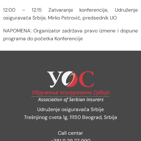
12:00 – 12:15 Zatvaranje konferencije, Udruženje
osiguravača Srbije, Mirko Petrović, predsednik UO
NAPOMENA: Organizator zadržava pravo izmene i dopune
programa do početka Konferencije
Udruženje osiguravača Srbije
Trešnjinog cveta 1g, 11150 Beograd, Srbija
Call centar
+381 11 29 27 990