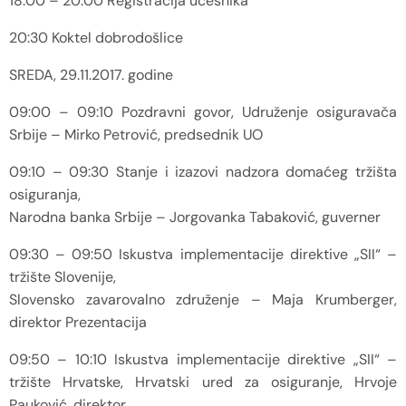
18:00 – 20:00 Registracija učesnika
20:30 Koktel dobrodošlice
SREDA, 29.11.2017. godine
09:00 – 09:10 Pozdravni govor, Udruženje osiguravača
Srbije – Mirko Petrović, predsednik UO
09:10 – 09:30 Stanje i izazovi nadzora domaćeg tržišta
osiguranja,
Narodna banka Srbije – Jorgovanka Tabaković, guverner
09:30 – 09:50 Iskustva implementacije direktive „SII“ –
tržište Slovenije,
Slovensko zavarovalno združenje – Maja Krumberger,
direktor Prezentacija
09:50 – 10:10 Iskustva implementacije direktive „SII“ –
tržište Hrvatske, Hrvatski ured za osiguranje, Hrvoje
Pauković, direktor