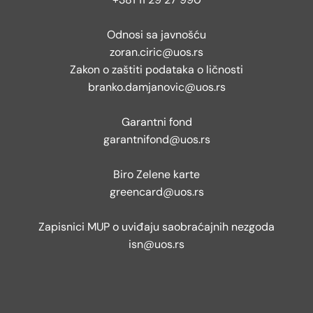
Odnosi sa javnošću
zoran.ciric@uos.rs
Zakon o zaštiti podataka o ličnosti
branko.damjanovic@uos.rs
Garantni fond
garantnifond@uos.rs
Biro Zelene karte
greencard@uos.rs
Zapisnici MUP o uviđaju saobraćajnih nezgoda
isn@uos.rs