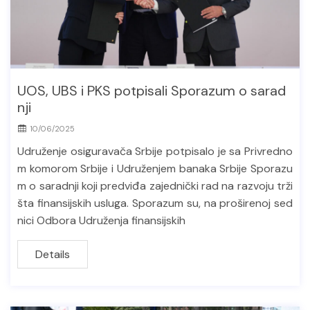
UOS, UBS i PKS potpisali Sporazum o sarad
nji
10/06/2025
Udruženje osiguravača Srbije potpisalo je sa Privredno
m komorom Srbije i Udruženjem banaka Srbije Sporazu
m o saradnji koji predviđa zajednički rad na razvoju trži
šta finansijskih usluga. Sporazum su, na proširenoj sed
nici Odbora Udruženja finansijskih
Details