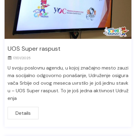
UOS Super raspust
17/01/2025
U svoju poslovnu agendu, u kojoj značajno mesto zauzi
ma socijalno odgovorno ponašanje, Udruženje osigura
vača Srbije od ovog meseca uvrstilo je još jednu stavk
u – UOS Super raspust. To je još jedna aktivnost Udruž
enja
Details