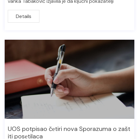
vanka Tabaković izjavila je da ključni pokazatelji
Details
UOS potpisao čеtiri nova Sporazuma o zašt
iti posеtilaca