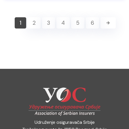
1
2
3
4
5
6
Udruženje osiguravača Srbije