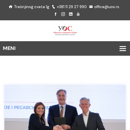
Trešnjinog cveta 1g
+381 11 29 27 990
office@uos.rs