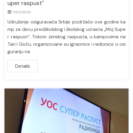
uper raspust”
17/02/2025
Udruženje osiguravača Srbije podržaće ove godine ka
mp za decu predškolskog i školskog uzrasta „Moj Supe
r raspust“. Tokom zimskog raspusta, u kampovima na
Tari i Goču, organizovane su igraonice i radionice o osi
guranju na
Details