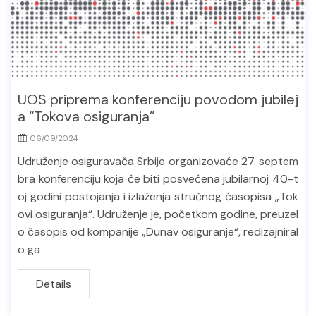
UOS priprema konferenciju povodom jubilej
a “Tokova osiguranja”
06/09/2024
Udruženje osiguravača Srbije organizovaće 27. septem
bra konferenciju koja će biti posvećena jubilarnoj 40-t
oj godini postojanja i izlaženja stručnog časopisa „Tok
ovi osiguranja“. Udruženje je, početkom godine, preuzel
o časopis od kompanije „Dunav osiguranje“, redizajniral
o ga
Details