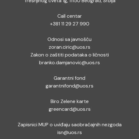
Trešnjinog cveta 1g, 11150 Beograd, Srbija
Call centar
+381 11 29 27 990
Odnosi sa javnošću
zoran.ciric@uos.rs
Zakon o zaštiti podataka o ličnosti
branko.damjanovic@uos.rs
Garantni fond
garantnifond@uos.rs
Biro Zelene karte
greencard@uos.rs
Zapisnici MUP o uviđaju saobraćajnih nezgoda
isn@uos.rs