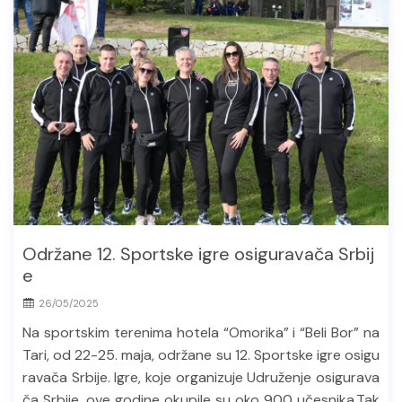
Održane 12. Sportske igre osiguravača Srbij
e
26/05/2025
Na sportskim terenima hotela “Omorika” i “Beli Bor” na
Tari, od 22-25. maja, održane su 12. Sportske igre osigu
ravača Srbije. Igre, koje organizuje Udruženje osigurava
ča Srbije, ove godine okupile su oko 900 učesnika.Tak